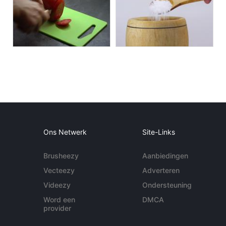
Ons Netwerk
Site-Links
Brusheezy
Aanbiedingen
Vecteezy
Adverteren
Videezy
Ondersteuning
Word een
DMCA
provider