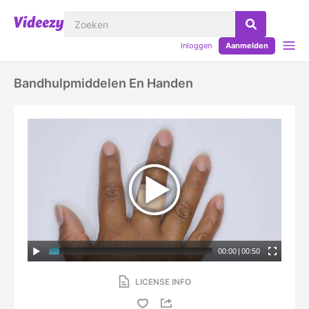
Inloggen
Aanmelden
Bandhulpmiddelen En Handen
00:00
|
00:50
LICENSE INFO