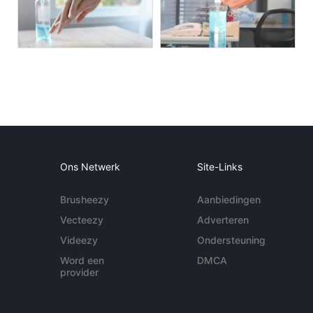
Ons Netwerk
Site-Links
Brusheezy
Aanbiedingen
Vecteezy
Adverteren
Videezy
Ondersteuning
Word een
DMCA
provider