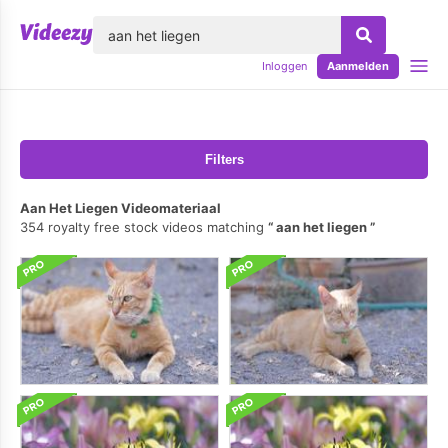
lose
Inloggen
Aanmelden
Filters
Aan Het Liegen Videomateriaal
354 royalty free stock videos matching
aan het liegen