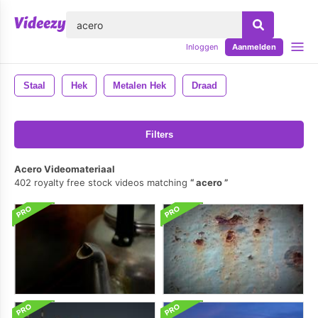
lose
Inloggen
Aanmelden
Staal
Hek
Metalen Hek
Draad
Filters
Acero Videomateriaal
402 royalty free stock videos matching
acero