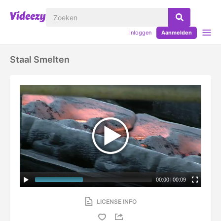
Inloggen
Aanmelden
Staal Smelten
00:00
|
00:09
LICENSE INFO