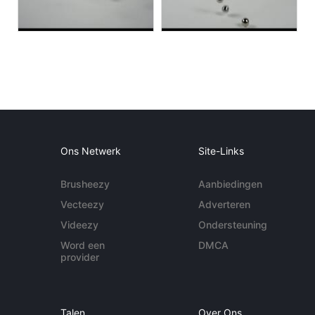
Ons Netwerk
Site-Links
Brusheezy
Aanbiedingen
Vecteezy
Adverteren
Videezy
Ondersteuning
Word een
DMCA
provider
Talen
Over Ons