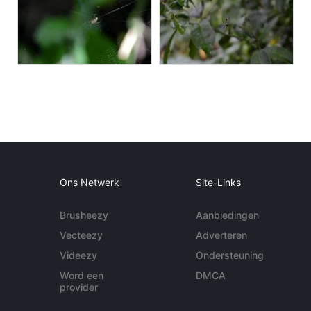
Ons Netwerk
Site-Links
Brusheezy
Aanbiedingen
Vecteezy
Adverteren
Videezy
Ondersteuning
Word een
DMCA
provider