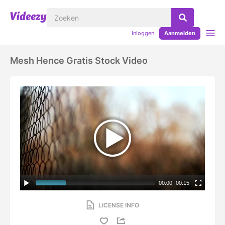
Inloggen
Aanmelden
Mesh Hence Gratis Stock Video
00:00
|
00:15
LICENSE INFO