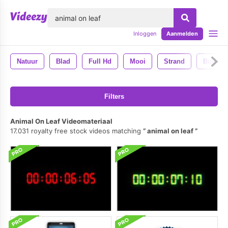
lose
Inloggen
Aanmelden
Natuur
Blad
Full Hd
Mooi
Strand
Buitens
Filters
Animal On Leaf Videomateriaal
17.031 royalty free stock videos matching
animal on leaf