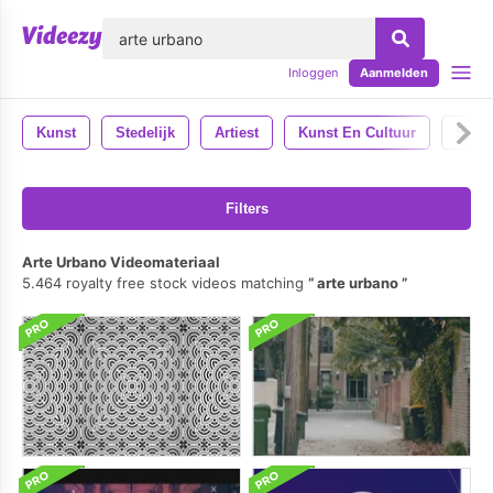
lose
Inloggen
Aanmelden
Kunst
Stedelijk
Artiest
Kunst En Cultuur
Schil
Filters
Arte Urbano Videomateriaal
5.464 royalty free stock videos matching
arte urbano