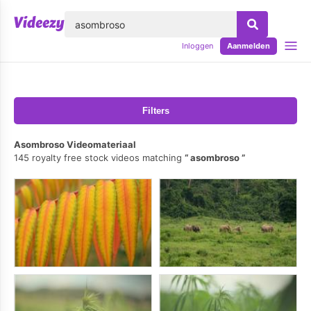
lose
Inloggen
Aanmelden
Filters
Asombroso Videomateriaal
145 royalty free stock videos matching
asombroso