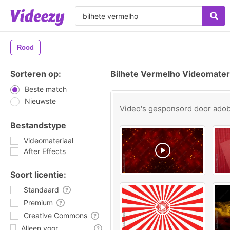
Rood
Sorteren op:
Bilhete Vermelho Videomater
Beste match
Nieuwste
Video's gesponsord door
ado
Bestandstype
Videomateriaal
After Effects
Soort licentie:
Standaard
Premium
Creative Commons
Alleen voor