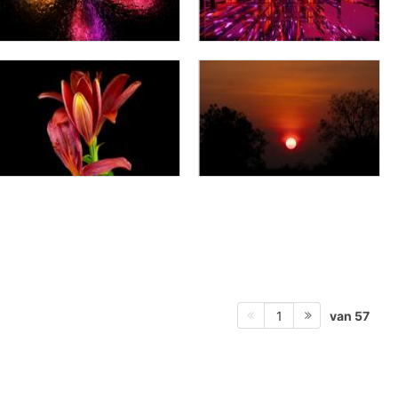
van 57
1