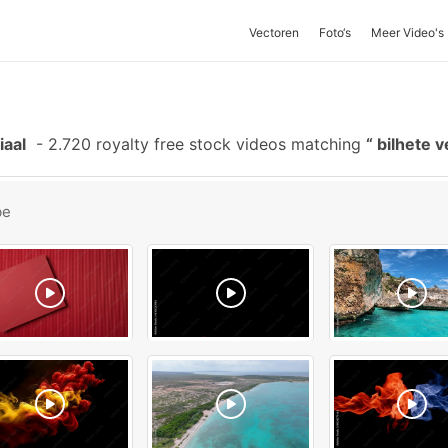
Vectoren
Foto‘s
Meer Video's
iaal
-
2.720 royalty free stock videos matching
bilhete 
be