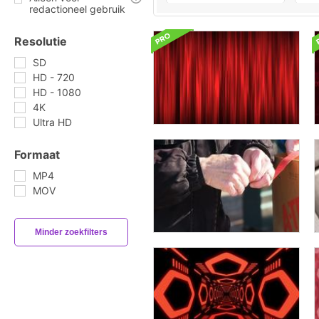
redactioneel gebruik
Resolutie
SD
HD - 720
HD - 1080
4K
Ultra HD
Formaat
MP4
MOV
Minder zoekfilters