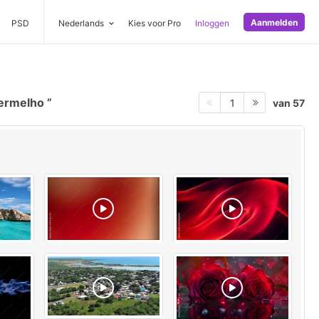
Aanmelden
PSD
Nederlands
Kies voor Pro
Inloggen
vermelho
van 57
1