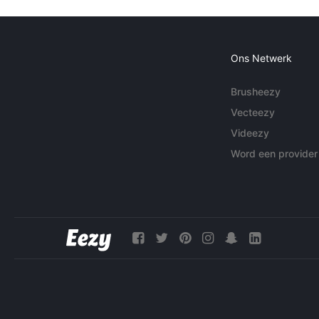
Ons Netwerk
Brusheezy
Vecteezy
Videezy
Word een provider