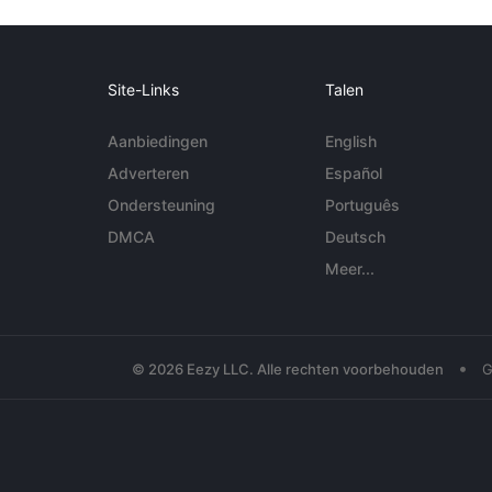
Site-Links
Talen
Aanbiedingen
English
Adverteren
Español
Ondersteuning
Português
DMCA
Deutsch
Meer...
•
© 2026 Eezy LLC. Alle rechten voorbehouden
G