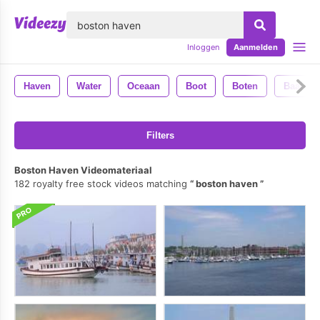
lose
Inloggen
Aanmelden
Haven
Water
Oceaan
Boot
Boten
Baai
Filters
Boston Haven Videomateriaal
182 royalty free stock videos matching
boston haven