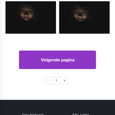
Volgende pagina
1
Ons Netwerk
Site-Links