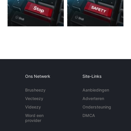
Ons Netwerk
Site-Links
Brusheezy
Aanbiedingen
Vecteezy
Adverteren
Videezy
Ondersteuning
Word een
DMCA
provider