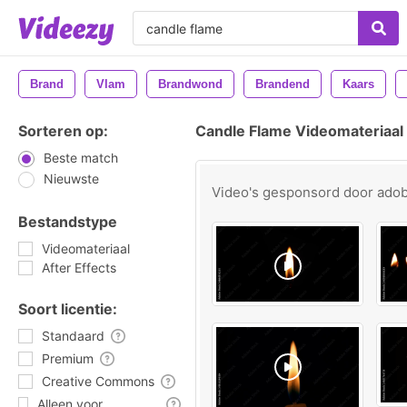
Brand
Vlam
Brandwond
Brandend
Kaars
Sorteren op:
Candle Flame Videomateriaal
Beste match
Nieuwste
Video's gesponsord door
ado
Bestandstype
Videomateriaal
After Effects
Soort licentie:
Standaard
Premium
Creative Commons
Alleen voor