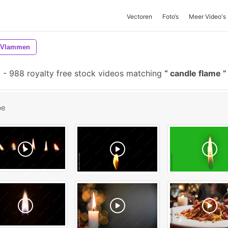
Vectoren
Foto‘s
Meer Video's
Vlammen
-
988 royalty free stock videos matching
candle flame
be