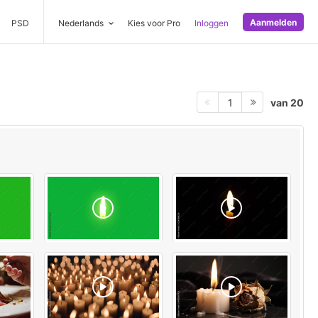
Aanmelden
PSD
Nederlands
Kies voor Pro
Inloggen
van 20
1