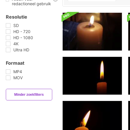
redactioneel gebruik
Resolutie
SD
HD - 720
HD - 1080
4K
Ultra HD
Formaat
MP4
MOV
Minder zoekfilters