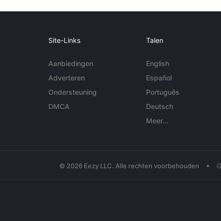
Site-Links
Talen
Aanbiedingen
English
Adverteren
Español
Ondersteuning
Português
DMCA
Deutsch
Meer...
•
© 2026 Eezy LLC. Alle rechten voorbehouden
G