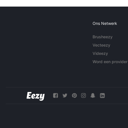
Ons Netwerk
Brusheezy
Vecteezy
Videezy
Word een provider