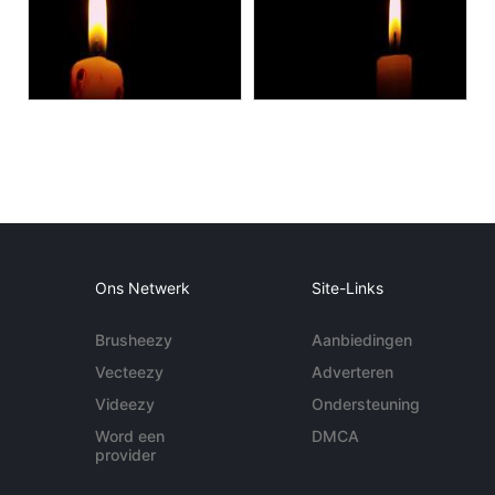
Ons Netwerk
Site-Links
Brusheezy
Aanbiedingen
Vecteezy
Adverteren
Videezy
Ondersteuning
Word een
DMCA
provider