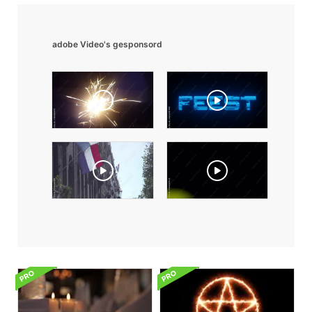
adobe Video's gesponsord