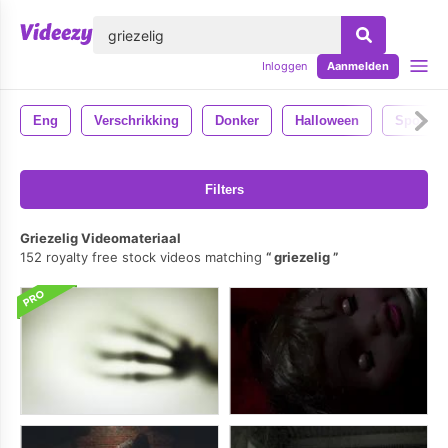
lose
Inloggen
Aanmelden
Eng
Verschrikking
Donker
Halloween
Spookac
Filters
Griezelig Videomateriaal
152 royalty free stock videos matching
griezelig