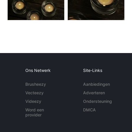
Ons Netwerk
Site-Links
Brusheezy
Aanbiedingen
Vecteezy
Adverteren
Videezy
Ondersteuning
Word een
DMCA
provider