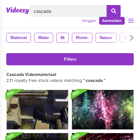
lose
Inloggen
Aanmelden
Waterval
Water
4k
Rivier-
Natuur
Ijsland
Filters
Cascada Videomateriaal
231 royalty free stock videos matching
cascada