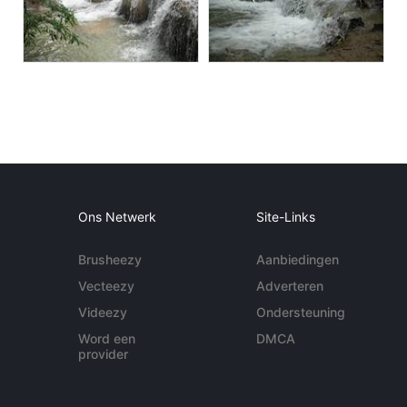
Ons Netwerk
Site-Links
Brusheezy
Aanbiedingen
Vecteezy
Adverteren
Videezy
Ondersteuning
Word een
DMCA
provider