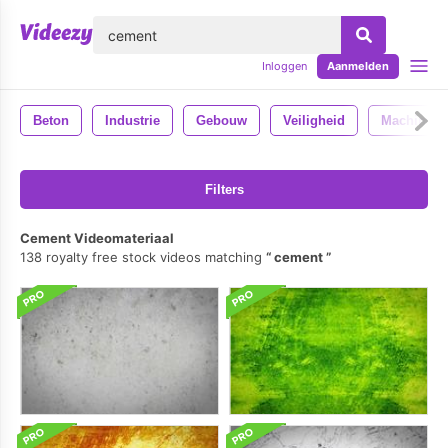
lose
Inloggen
Aanmelden
Beton
Industrie
Gebouw
Veiligheid
Machine
Filters
Cement Videomateriaal
138 royalty free stock videos matching
cement