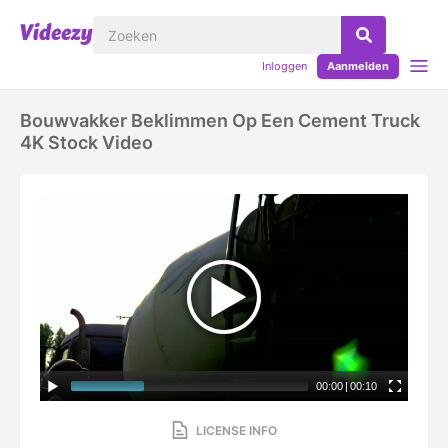
Inloggen
Aanmelden
Bouwvakker Beklimmen Op Een Cement Truck
4K Stock Video
00:00
|
00:10
LICENSE INFO