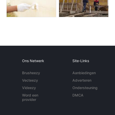
Ons Netwerk
Site-Links
Brusheezy
Aanbiedingen
Vecteezy
Adverteren
Videezy
Ondersteuning
Word een
DMCA
provider