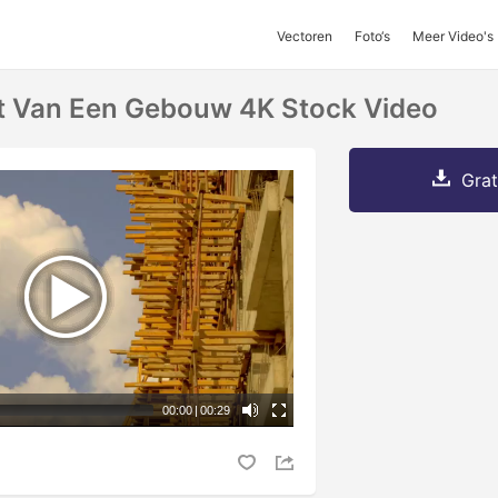
Vectoren
Foto‘s
Meer Video's
t Van Een Gebouw 4K Stock Video
Grat
00:00
|
00:29