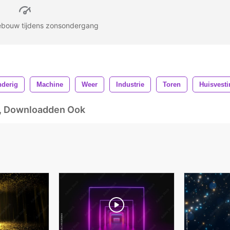
gebouw tijdens zonsondergang
nderig
Machine
Weer
Industrie
Toren
Huisvesti
d, Downloadden Ook