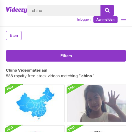
lose
Inloggen
Aanmelden
Eten
Filters
Chino Videomateriaal
588 royalty free stock videos matching
chino