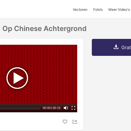
Vectoren
Foto‘s
Meer Video's
 Op Chinese Achtergrond
Grat
00:00
|
00:15