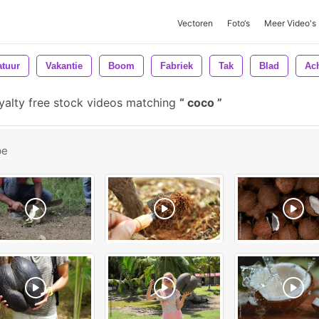
Vectoren
Foto‘s
Meer Video's
atuur
Vakantie
Boom
Fabriek
Tak
Blad
Ac
yalty free stock videos matching
coco
be