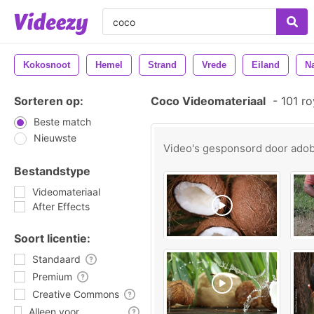
Kokosnoot
Hemel
Strand
Vrede
Eiland
N
Sorteren op:
Coco Videomateriaal
-
101 ro
Beste match
Nieuwste
Video's gesponsord door
ado
Bestandstype
Videomateriaal
After Effects
Soort licentie:
Standaard
Premium
Creative Commons
Alleen voor