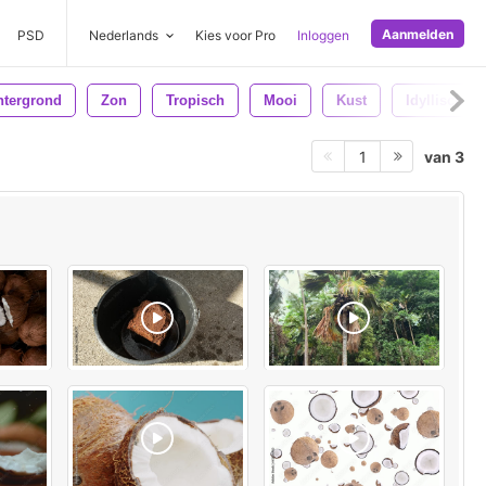
Aanmelden
PSD
Nederlands
Kies voor Pro
Inloggen
htergrond
Zon
Tropisch
Mooi
Kust
Idyllisch
van 3
1