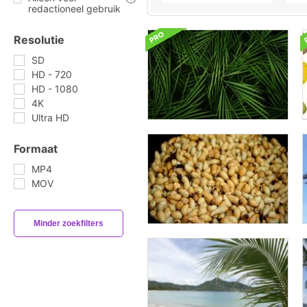
redactioneel gebruik
Resolutie
SD
HD - 720
HD - 1080
4K
Ultra HD
Formaat
MP4
MOV
Minder zoekfilters