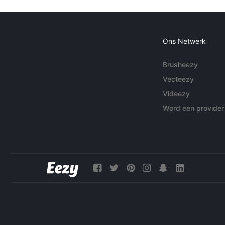
Ons Netwerk
Brusheezy
Vecteezy
Videezy
Word een provider