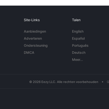
Site-Links
Talen
Aanbiedingen
English
Adverteren
Español
Ondersteuning
Português
DMCA
Deutsch
Meer...
•
© 2026 Eezy LLC. Alle rechten voorbehouden
G