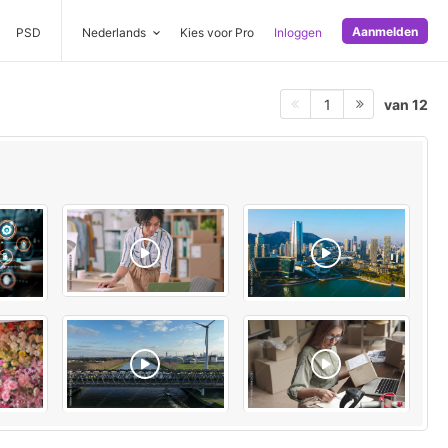
Aanmelden
PSD
Nederlands
Kies voor Pro
Inloggen
van 12
1