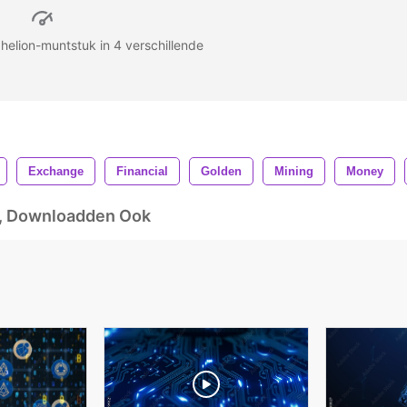
elion-muntstuk in 4 verschillende
Exchange
Financial
Golden
Mining
Money
d, Downloadden Ook