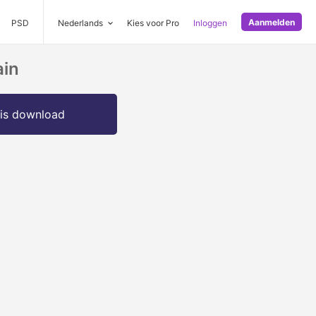
Aanmelden
PSD
Nederlands
Kies voor Pro
Inloggen
ain
is download