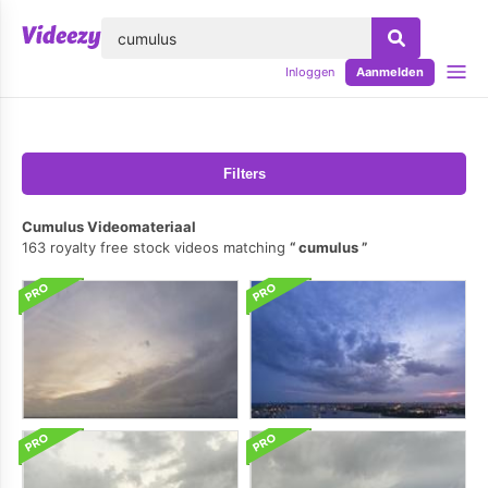
lose
Inloggen
Aanmelden
Filters
Cumulus Videomateriaal
163 royalty free stock videos matching
cumulus