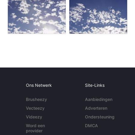
Ons Netwerk
Site-Links
Brusheezy
Aanbiedingen
Vecteezy
Adverteren
Videezy
Ondersteuning
Word een
DMCA
provider