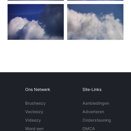
Ons Netwerk
Site-Links
Brusheezy
Aanbiedingen
Vecteezy
Adverteren
Videezy
Ondersteuning
Word een
DMCA