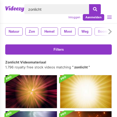
lose
Inloggen
Aanmelden
Natuur
Zon
Hemel
Mooi
Weg
Boom
Filters
Zonlicht Videomateriaal
1.796 royalty free stock videos matching
zonlicht