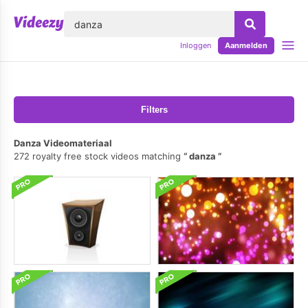
lose
Inloggen
Aanmelden
Filters
Danza Videomateriaal
272 royalty free stock videos matching
danza