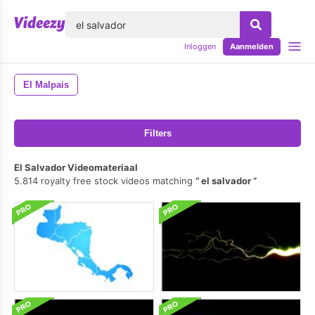
lose
Inloggen
Aanmelden
El Malpais
Filters
El Salvador Videomateriaal
5.814 royalty free stock videos matching
el salvador