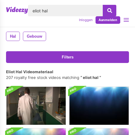
lose
Inloggen
Aanmelden
Hal
Gebouw
Filters
Eliot Hal Videomateriaal
207 royalty free stock videos matching
eliot hal