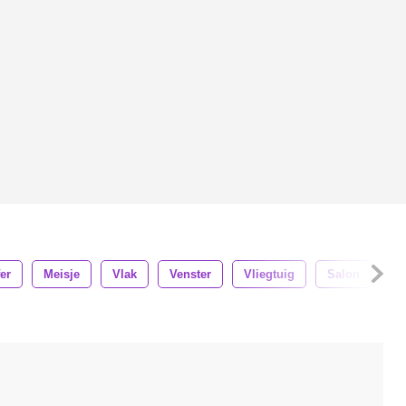
er
Meisje
Vlak
Venster
Vliegtuig
Salon
Re