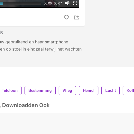
00:00
|
00:07
ouw gebruikend en haar smartphone
tten op stoel in eindzaal terwijl het wachten
Telefoon
Bestemming
Vlieg
Hemel
Lucht
Koff
d, Downloadden Ook