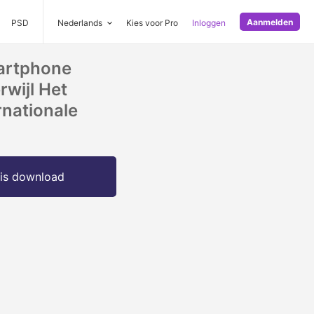
Aanmelden
PSD
Nederlands
Kies voor Pro
Inloggen
artphone
rwijl Het
rnationale
is download