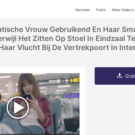
Vectoren
Foto‘s
Meer Video's
iatische Vrouw Gebruikend En Haar Sm
rwijl Het Zitten Op Stoel In Eindzaal Te
aar Vlucht Bij De Vertrekpoort In Inte
Grat