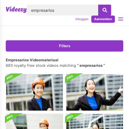
lose
Inloggen
Aanmelden
Filters
Empresarios Videomateriaal
693 royalty free stock videos matching
empresarios