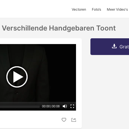
Vectoren
Foto‘s
Meer Video's
 Verschillende Handgebaren Toont
Grat
00:00
|
00:08