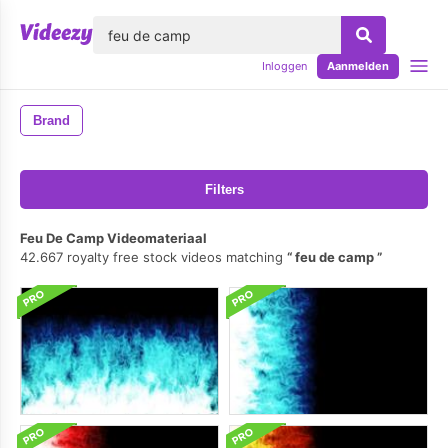
lose
Inloggen
Aanmelden
Brand
Filters
Feu De Camp Videomateriaal
42.667 royalty free stock videos matching
feu de camp