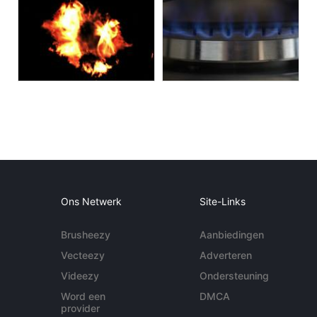
Ons Netwerk
Site-Links
Brusheezy
Aanbiedingen
Vecteezy
Adverteren
Videezy
Ondersteuning
Word een
DMCA
provider