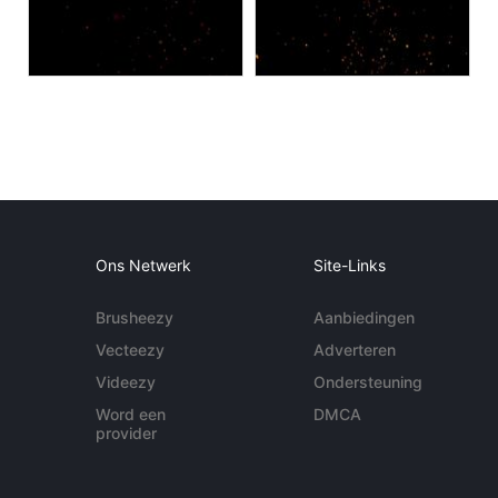
Ons Netwerk
Site-Links
Brusheezy
Aanbiedingen
Vecteezy
Adverteren
Videezy
Ondersteuning
Word een
DMCA
provider