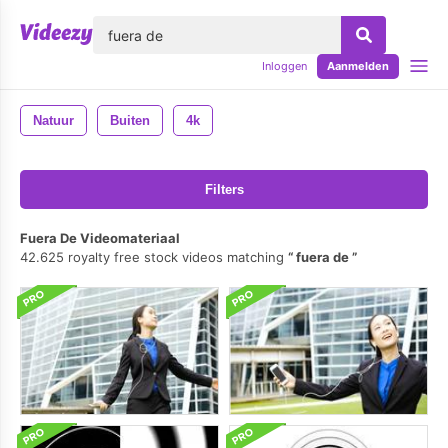
lose
Inloggen
Aanmelden
Natuur
Buiten
4k
Filters
Fuera De Videomateriaal
42.625 royalty free stock videos matching
fuera de