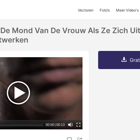
Vectoren
Foto‘s
Meer Video's
De Mond Van De Vrouw Als Ze Zich Ui
itwerken
Grat
00:00
|
00:13