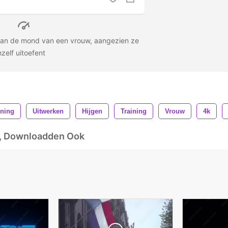
an de mond van een vrouw, aangezien ze
hzelf uitoefent
ning
Uitwerken
Hijgen
Training
Vrouw
4k
d, Downloadden Ook