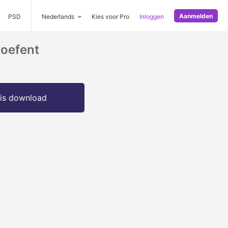
Aanmelden
PSD
Nederlands
Kies voor Pro
Inloggen
toefent
is download