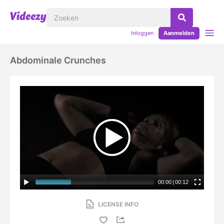
Inloggen
Aanmelden
Abdominale Crunches
00:00
|
00:12
LICENSE INFO