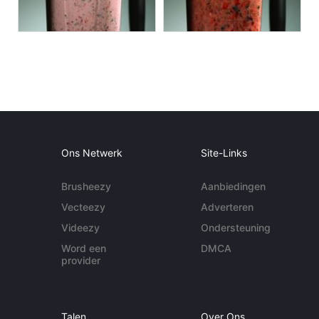
Ons Netwerk
Site-Links
Brusheezy
Aanbiedingen
Vecteezy
Adverteren
Videezy
Ondersteuning
Word een
DMCA
provider
Talen
Over Ons