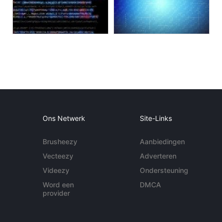
Ons Netwerk
Site-Links
Brusheezy
Aanbiedingen
Vecteezy
Adverteren
Videezy
Ondersteuning
Word een
DMCA
provider