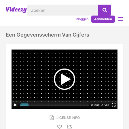
Inloggen
Aanmelden
Een Gegevensscherm Van Cijfers
00:00
|
00:30
LICENSE INFO