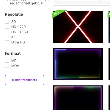
redactioneel gebruik
Resolutie
SD
HD - 720
HD - 1080
4K
Ultra HD
Formaat
MP4
MOV
Minder zoekfilters