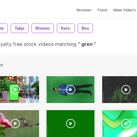
Vectoren
Foto‘s
Meer Video's
te
Takje
Bloeien
Kers-
Bos
yalty free stock videos matching
gren
be