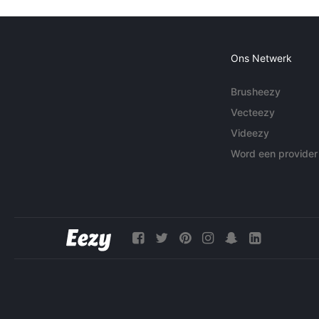
Ons Netwerk
Brusheezy
Vecteezy
Videezy
Word een provider