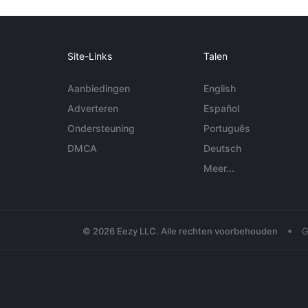
Site-Links
Talen
Aanbiedingen
English
Adverteren
Español
Ondersteuning
Português
DMCA
Deutsch
Meer...
•
© 2026 Eezy LLC. Alle rechten voorbehouden
G