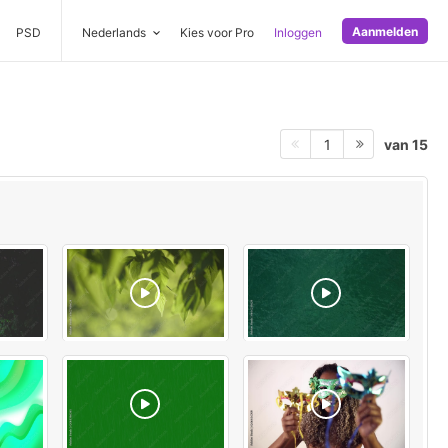
Aanmelden
PSD
Nederlands
Kies voor Pro
Inloggen
van 15
1