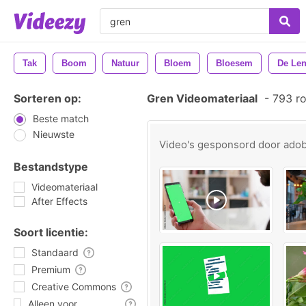
Tak
Boom
Natuur
Bloem
Bloesem
De Len
Sorteren op:
Gren Videomateriaal
-
793 ro
Beste match
Nieuwste
Video's gesponsord door
ado
Bestandstype
Videomateriaal
After Effects
Soort licentie:
Standaard
Premium
Creative Commons
Alleen voor