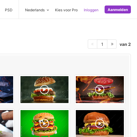
Aanmelden
PSD
Nederlands
Kies voor Pro
Inloggen
van 2
1