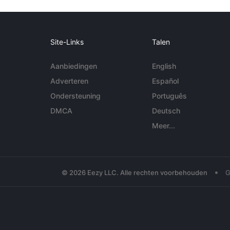
Site-Links
Talen
Aanbiedingen
English
Adverteren
Español
Ondersteuning
Português
DMCA
Deutsch
Meer...
•
© 2026 Eezy LLC. Alle rechten voorbehouden
G