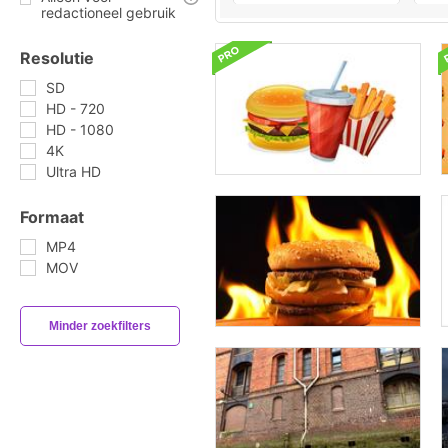
redactioneel gebruik
Resolutie
SD
HD - 720
HD - 1080
4K
Ultra HD
Formaat
MP4
MOV
Minder zoekfilters