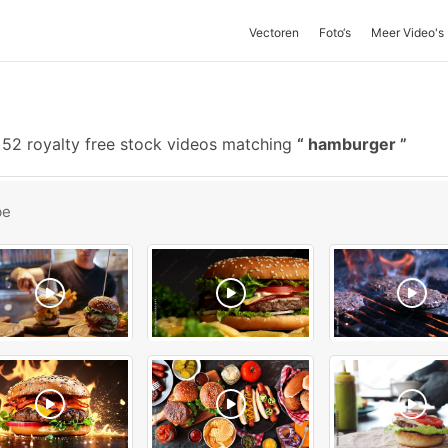
Vectoren
Foto‘s
Meer Video's
52 royalty free stock videos matching
hamburger
be