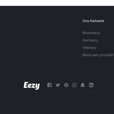
Ons Netwerk
Brusheezy
Vecteezy
Videezy
Word een provider