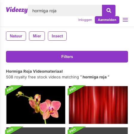
lose
Inloggen
Aanmelden
Natuur
Mier
Insect
Filters
Hormiga Roja Videomateriaal
508 royalty free stock videos matching
hormiga roja