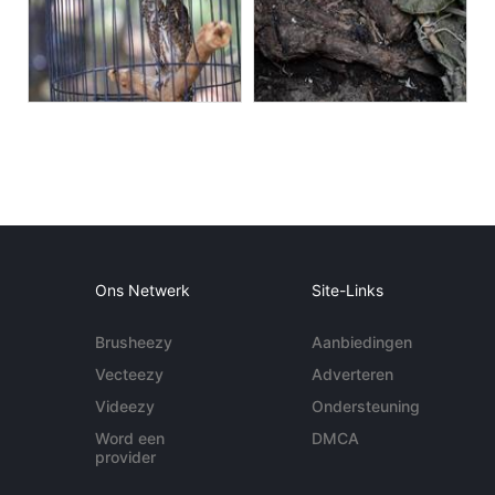
Ons Netwerk
Site-Links
Brusheezy
Aanbiedingen
Vecteezy
Adverteren
Videezy
Ondersteuning
Word een
DMCA
provider