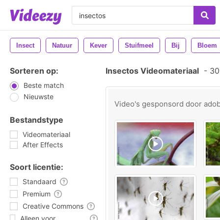
Insect
Natuur
Kever
Stuifmeel
Bij
Bloem
Sorteren op:
Insectos Videomateriaal
-
305
Beste match
Nieuwste
Video's gesponsord door
ado
Bestandstype
Videomateriaal
After Effects
Soort licentie:
Standaard
Premium
Creative Commons
Alleen voor