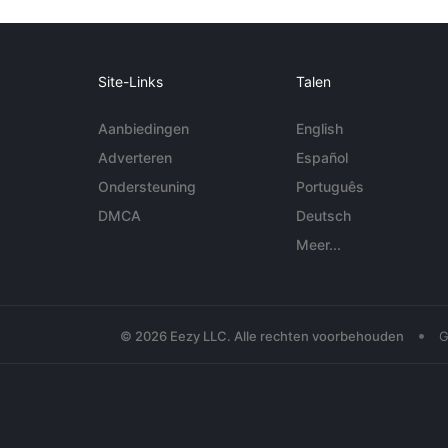
Site-Links
Talen
Aanbiedingen
English
Adverteren
Español
Ondersteuning
Português
DMCA
Deutsch
Meer...
•
© 2026 Eezy LLC. Alle rechten voorbehouden
G