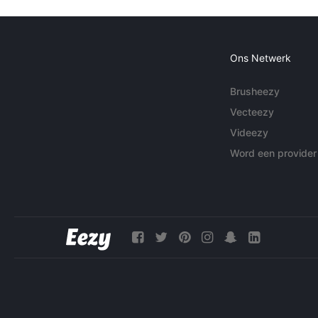
Ons Netwerk
Brusheezy
Vecteezy
Videezy
Word een provider