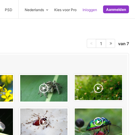
Aanmelden
PSD
Nederlands
Kies voor Pro
Inloggen
van 7
1