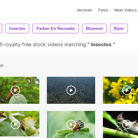
Vectoren
Foto‘s
Meer Video's
Insecten
Parken En Recreatie
Bloemen
Bijen
 royalty free stock videos matching
insectos
be