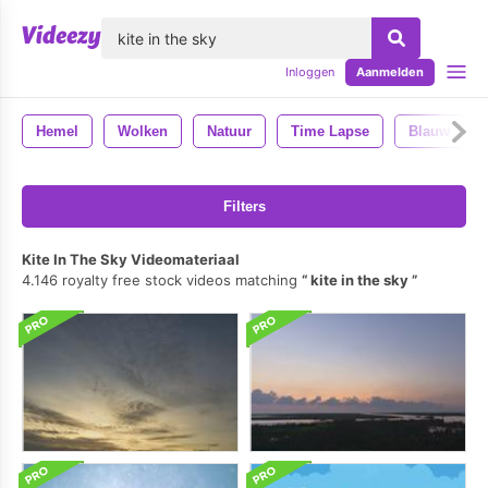
lose
Inloggen
Aanmelden
Hemel
Wolken
Natuur
Time Lapse
Blauw
Filters
Kite In The Sky Videomateriaal
4.146 royalty free stock videos matching
kite in the sky